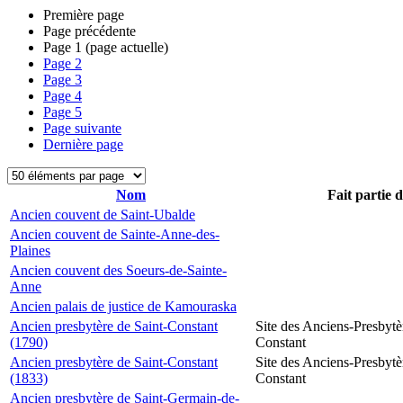
Première page
Page précédente
Page
1
(page actuelle)
Page
2
Page
3
Page
4
Page
5
Page suivante
Dernière page
Nom
Fait partie 
Ancien couvent de Saint-Ubalde
Ancien couvent de Sainte-Anne-des-
Plaines
Ancien couvent des Soeurs-de-Sainte-
Anne
Ancien palais de justice de Kamouraska
Ancien presbytère de Saint-Constant
Site des Anciens-Presbytè
(1790)
Constant
Ancien presbytère de Saint-Constant
Site des Anciens-Presbytè
(1833)
Constant
Ancien presbytère de Saint-Germain-de-