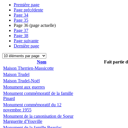
Première page
Page précédente
Page
34
Page
35
Page
36
(page actuelle)
Page
37
Page
38
Page suivante
Dernière page
Nom
Fait partie 
Maison Therrien-Massicotte
Maison Trudel
Maison Trudel-Noël
Monument aux guerres
Monument commémoratif de la famille
Pinard
Monument commémoratif du 12
novembre 1955
Monument de la canonisation de Soeur
Marguerite d'Youville
Monument de la famille Beaulac