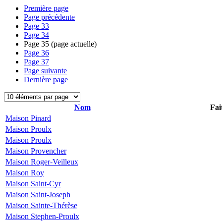
Première page
Page précédente
Page
33
Page
34
Page
35
(page actuelle)
Page
36
Page
37
Page suivante
Dernière page
Nom
Fai
Maison Pinard
Maison Proulx
Maison Proulx
Maison Provencher
Maison Roger-Veilleux
Maison Roy
Maison Saint-Cyr
Maison Saint-Joseph
Maison Sainte-Thérèse
Maison Stephen-Proulx