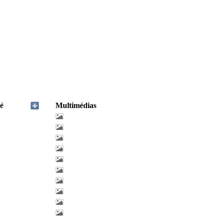
é
Multimédias