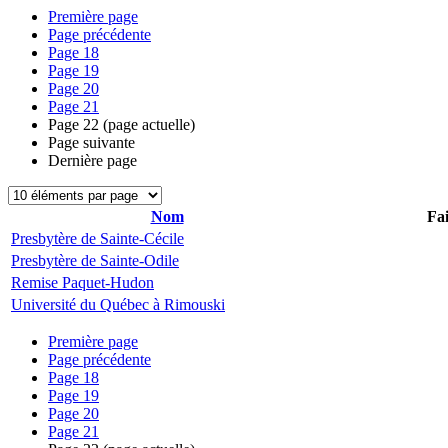
Première page
Page précédente
Page
18
Page
19
Page
20
Page
21
Page
22
(page actuelle)
Page suivante
Dernière page
Nom
Fai
Presbytère de Sainte-Cécile
Presbytère de Sainte-Odile
Remise Paquet-Hudon
Université du Québec à Rimouski
Première page
Page précédente
Page
18
Page
19
Page
20
Page
21