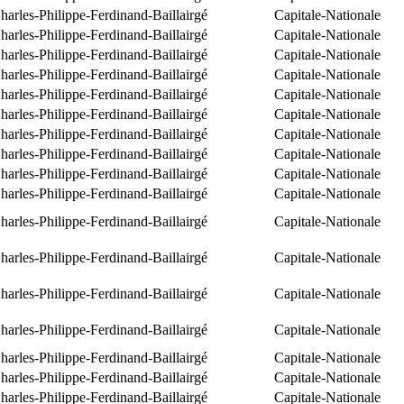
arles-Philippe-Ferdinand-Baillairgé
Capitale-Nationale
arles-Philippe-Ferdinand-Baillairgé
Capitale-Nationale
arles-Philippe-Ferdinand-Baillairgé
Capitale-Nationale
arles-Philippe-Ferdinand-Baillairgé
Capitale-Nationale
arles-Philippe-Ferdinand-Baillairgé
Capitale-Nationale
arles-Philippe-Ferdinand-Baillairgé
Capitale-Nationale
arles-Philippe-Ferdinand-Baillairgé
Capitale-Nationale
arles-Philippe-Ferdinand-Baillairgé
Capitale-Nationale
arles-Philippe-Ferdinand-Baillairgé
Capitale-Nationale
arles-Philippe-Ferdinand-Baillairgé
Capitale-Nationale
arles-Philippe-Ferdinand-Baillairgé
Capitale-Nationale
arles-Philippe-Ferdinand-Baillairgé
Capitale-Nationale
arles-Philippe-Ferdinand-Baillairgé
Capitale-Nationale
arles-Philippe-Ferdinand-Baillairgé
Capitale-Nationale
arles-Philippe-Ferdinand-Baillairgé
Capitale-Nationale
arles-Philippe-Ferdinand-Baillairgé
Capitale-Nationale
arles-Philippe-Ferdinand-Baillairgé
Capitale-Nationale