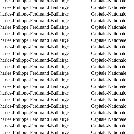
arles-Philippe-Ferdinand-Baillairgé
Capitale-Nationale
arles-Philippe-Ferdinand-Baillairgé
Capitale-Nationale
arles-Philippe-Ferdinand-Baillairgé
Capitale-Nationale
arles-Philippe-Ferdinand-Baillairgé
Capitale-Nationale
arles-Philippe-Ferdinand-Baillairgé
Capitale-Nationale
arles-Philippe-Ferdinand-Baillairgé
Capitale-Nationale
arles-Philippe-Ferdinand-Baillairgé
Capitale-Nationale
arles-Philippe-Ferdinand-Baillairgé
Capitale-Nationale
arles-Philippe-Ferdinand-Baillairgé
Capitale-Nationale
arles-Philippe-Ferdinand-Baillairgé
Capitale-Nationale
arles-Philippe-Ferdinand-Baillairgé
Capitale-Nationale
arles-Philippe-Ferdinand-Baillairgé
Capitale-Nationale
arles-Philippe-Ferdinand-Baillairgé
Capitale-Nationale
arles-Philippe-Ferdinand-Baillairgé
Capitale-Nationale
arles-Philippe-Ferdinand-Baillairgé
Capitale-Nationale
arles-Philippe-Ferdinand-Baillairgé
Capitale-Nationale
arles-Philippe-Ferdinand-Baillairgé
Capitale-Nationale
arles-Philippe-Ferdinand-Baillairgé
Capitale-Nationale
arles-Philippe-Ferdinand-Baillairgé
Capitale-Nationale
arles-Philippe-Ferdinand-Baillairgé
Capitale-Nationale
arles-Philippe-Ferdinand-Baillairgé
Capitale-Nationale