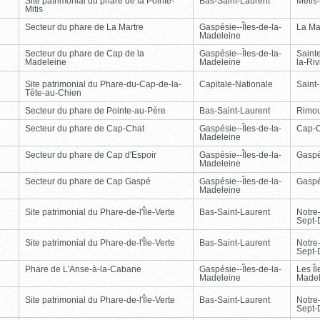
Site patrimonial du phare de la Pointe-
Bas-Saint-Laurent
Métis
Mitis
Secteur du phare de La Martre
Gaspésie--Îles-de-la-
La Ma
Madeleine
Secteur du phare de Cap de la
Gaspésie--Îles-de-la-
Saint
Madeleine
Madeleine
la-Ri
Site patrimonial du Phare-du-Cap-de-la-
Capitale-Nationale
Saint
Tête-au-Chien
Secteur du phare de Pointe-au-Père
Bas-Saint-Laurent
Rimou
Secteur du phare de Cap-Chat
Gaspésie--Îles-de-la-
Cap-
Madeleine
Secteur du phare de Cap d'Espoir
Gaspésie--Îles-de-la-
Gasp
Madeleine
Secteur du phare de Cap Gaspé
Gaspésie--Îles-de-la-
Gasp
Madeleine
Site patrimonial du Phare-de-l'Île-Verte
Bas-Saint-Laurent
Notre
Sept-
Site patrimonial du Phare-de-l'Île-Verte
Bas-Saint-Laurent
Notre
Sept-
Phare de L'Anse-à-la-Cabane
Gaspésie--Îles-de-la-
Les Îl
Madeleine
Madel
Site patrimonial du Phare-de-l'Île-Verte
Bas-Saint-Laurent
Notre
Sept-