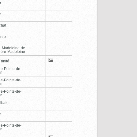
é
é
Chat
rtre
e-Madeleine-de-
vière-Madeleine
rinité
e-Pointe-de-
an
e-Pointe-de-
an
e-Pointe-de-
an
lbaie
é
e-Pointe-de-
an