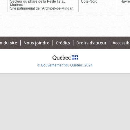
Secteur du phare de la Petite Île au
Côte-Nord
Havre
Marteau
Site patrimonial de l'Archipel-de-Mingan
Page
Dernière
n du site
Nous joindre
Crédits
Droits d'auteur
Accessibi
© Gouvernement du Québec, 2024