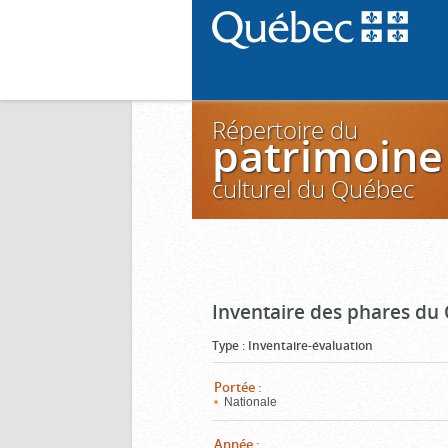
Répertoire du
patrimoine
culturel du Québec
Inventaire des phares du
Type
:
Inventaire-évaluation
Portée
:
Nationale
Année
: