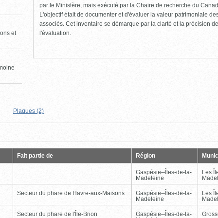
par le Ministère, mais exécuté par la Chaire de recherche du Canad
L'objectif était de documenter et d'évaluer la valeur patrimoniale de
associés. Cet inventaire se démarque par la clarté et la précision de 
l'évaluation.
ons et
imoine
Plaques (2)
Page
Dernière
Fait partie de
Région
Munic
Gaspésie--Îles-de-la-
Les Îl
Madeleine
Madel
Secteur du phare de Havre-aux-Maisons
Gaspésie--Îles-de-la-
Les Îl
Madeleine
Madel
Secteur du phare de l'Île-Brion
Gaspésie--Îles-de-la-
Gross