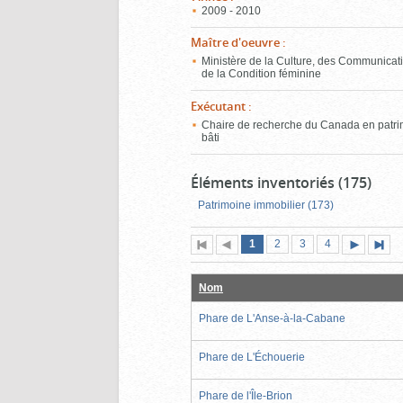
2009 - 2010
Maître d'oeuvre
:
Ministère de la Culture, des Communicati
de la Condition féminine
Exécutant
:
Chaire de recherche du Canada en patr
bâti
Éléments inventoriés (175)
Patrimoine immobilier (173)
Page
(page
Page
Page
Page
1
Première
2
Page
3
4
actuelle)
page
précédente
suivante
page
Nom
Phare de L'Anse-à-la-Cabane
Phare de L'Échouerie
Phare de l'Île-Brion