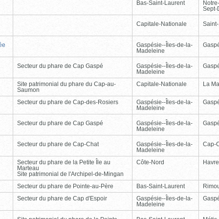
Bas-Saint-Laurent
Notre
Sept-
Capitale-Nationale
Saint
ée
Gaspésie--Îles-de-la-
Gasp
Madeleine
Secteur du phare de Cap Gaspé
Gaspésie--Îles-de-la-
Gasp
Madeleine
Site patrimonial du phare du Cap-au-
Capitale-Nationale
La Ma
Saumon
Secteur du phare de Cap-des-Rosiers
Gaspésie--Îles-de-la-
Gasp
Madeleine
Secteur du phare de Cap Gaspé
Gaspésie--Îles-de-la-
Gasp
Madeleine
Secteur du phare de Cap-Chat
Gaspésie--Îles-de-la-
Cap-
Madeleine
Secteur du phare de la Petite Île au
Côte-Nord
Havre
Marteau
Site patrimonial de l'Archipel-de-Mingan
Secteur du phare de Pointe-au-Père
Bas-Saint-Laurent
Rimou
Secteur du phare de Cap d'Espoir
Gaspésie--Îles-de-la-
Gasp
Madeleine