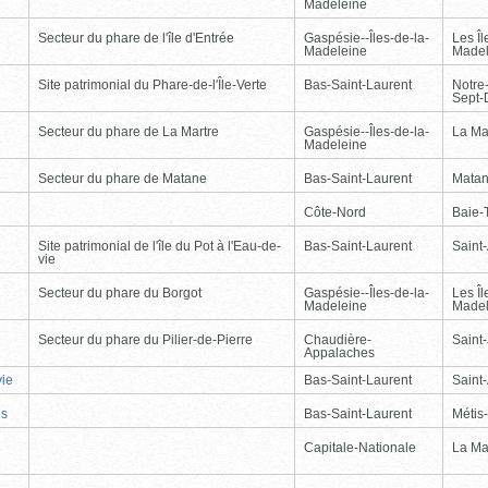
Madeleine
Secteur du phare de l'île d'Entrée
Gaspésie--Îles-de-la-
Les Îl
Madeleine
Madel
Site patrimonial du Phare-de-l'Île-Verte
Bas-Saint-Laurent
Notre
Sept-
Secteur du phare de La Martre
Gaspésie--Îles-de-la-
La Ma
Madeleine
Secteur du phare de Matane
Bas-Saint-Laurent
Mata
Côte-Nord
Baie-T
Site patrimonial de l'île du Pot à l'Eau-de-
Bas-Saint-Laurent
Saint
vie
Secteur du phare du Borgot
Gaspésie--Îles-de-la-
Les Îl
Madeleine
Madel
Secteur du phare du Pilier-de-Pierre
Chaudière-
Saint-
Appalaches
vie
Bas-Saint-Laurent
Saint
is
Bas-Saint-Laurent
Métis
Capitale-Nationale
La Ma