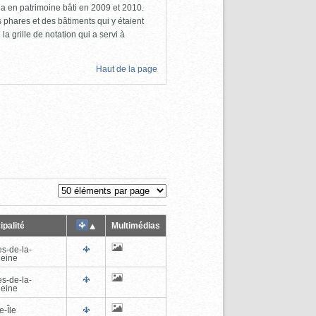
a en patrimoine bâti en 2009 et 2010.
s phares et des bâtiments qui y étaient
la grille de notation qui a servi à
Haut de la page
ipalité
Multimédias
es-de-la-
eine
es-de-la-
eine
e-Île