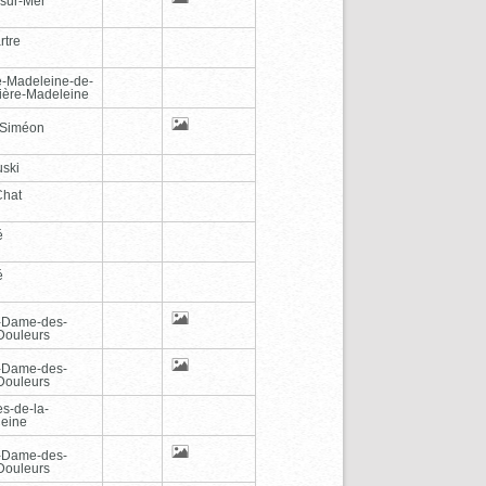
-sur-Mer
rtre
e-Madeleine-de-
vière-Madeleine
-Siméon
ski
Chat
é
é
-Dame-des-
Douleurs
-Dame-des-
Douleurs
es-de-la-
eine
-Dame-des-
Douleurs