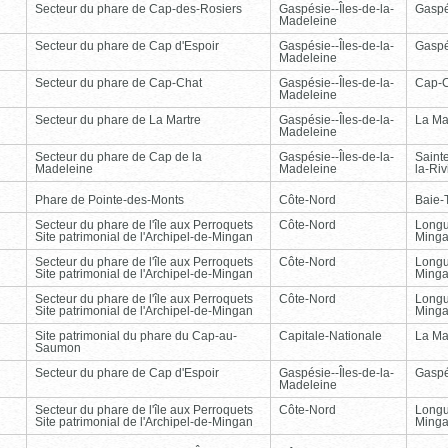
Secteur du phare de Cap-des-Rosiers
Gaspésie--Îles-de-la-
Gasp
Madeleine
Secteur du phare de Cap d'Espoir
Gaspésie--Îles-de-la-
Gasp
Madeleine
Secteur du phare de Cap-Chat
Gaspésie--Îles-de-la-
Cap-
Madeleine
Secteur du phare de La Martre
Gaspésie--Îles-de-la-
La Ma
Madeleine
Secteur du phare de Cap de la
Gaspésie--Îles-de-la-
Saint
Madeleine
Madeleine
la-Ri
Phare de Pointe-des-Monts
Côte-Nord
Baie-T
Secteur du phare de l'île aux Perroquets
Côte-Nord
Longu
Site patrimonial de l'Archipel-de-Mingan
Ming
Secteur du phare de l'île aux Perroquets
Côte-Nord
Longu
Site patrimonial de l'Archipel-de-Mingan
Ming
Secteur du phare de l'île aux Perroquets
Côte-Nord
Longu
Site patrimonial de l'Archipel-de-Mingan
Ming
Site patrimonial du phare du Cap-au-
Capitale-Nationale
La Ma
Saumon
Secteur du phare de Cap d'Espoir
Gaspésie--Îles-de-la-
Gasp
Madeleine
Secteur du phare de l'île aux Perroquets
Côte-Nord
Longu
Site patrimonial de l'Archipel-de-Mingan
Ming