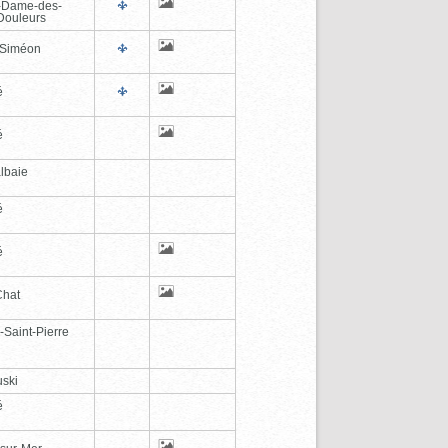
-Dame-des-
Douleurs
-Siméon
é
é
lbaie
é
é
Chat
-Saint-Pierre
ski
é