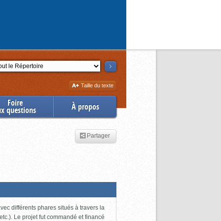
ction
Augmenter
Taille du texte
la
Foire
À propos
ux questions
Partager
ec différents phares situés à travers la
tc.). Le projet fut commandé et financé