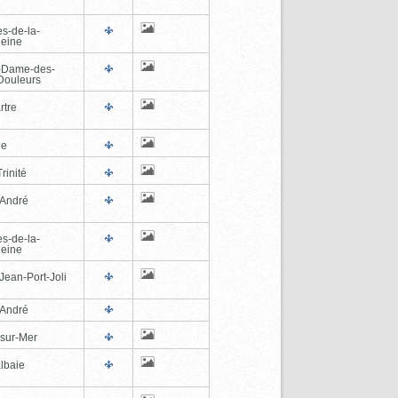
es-de-la-
eine
-Dame-des-
Douleurs
rtre
ne
rinité
-André
es-de-la-
eine
Jean-Port-Joli
-André
-sur-Mer
lbaie