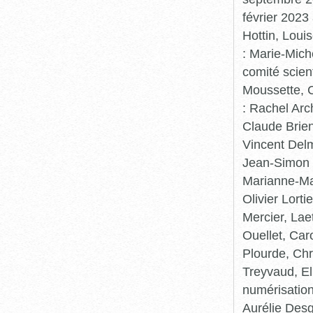
février 2023
Hottin, Loui
: Marie-Mic
comité scient
Moussette, C
: Rachel Arc
Claude Brie
Vincent Delm
Jean-Simon 
Marianne-Mar
Olivier Lort
Mercier, Lae
Ouellet, Car
Plourde, Chr
Treyvaud, El
numérisation
Aurélie Desg