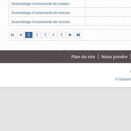
Assemblage d'ossements de castors
Assemblage d’ossements de morues
Assemblage d’ossements de morues
Page
(page
Page
Page
Page
Page
1
Première
2
Page
3
4
5
Page
Dernière
actuelle)
page
précédente
suivante
page
Plan du site
Nous joindre
© Gouver