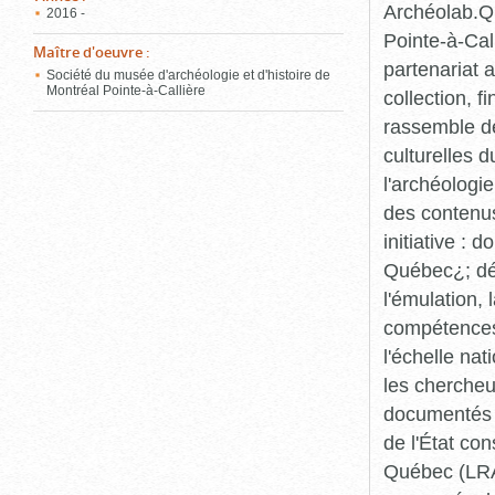
Archéolab.Qu
2016 -
Pointe-à-Call
Maître d'oeuvre
:
partenariat 
Société du musée d'archéologie et d'histoire de
Montréal Pointe-à-Callière
collection, 
rassemble de
culturelles d
l'archéologi
des contenus 
initiative :
Québec¿; dév
l'émulation,
compétences¿
l'échelle na
les chercheur
documentés p
de l'État co
Québec (LRAQ