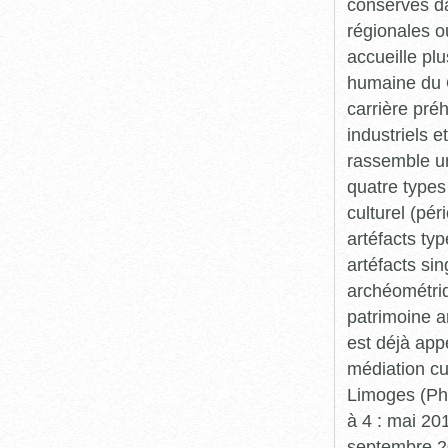
conservés da
régionales o
accueille plu
humaine du Q
carrière pré
industriels e
rassemble un
quatre types 
culturel (pér
artéfacts ty
artéfacts si
archéométriq
patrimoine a
est déjà app
médiation cu
Limoges (Pha
à 4 : mai 20
septembre 20