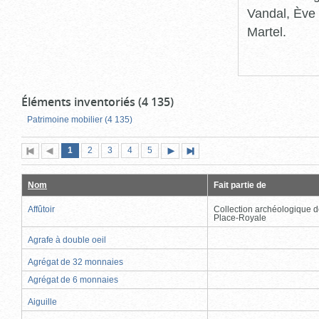
Vandal, Ève 
Martel.
Éléments inventoriés (4 135)
Patrimoine mobilier (4 135)
Page
(page
Page
Page
Page
Page
1
Première
2
Page
3
4
5
Page
Dernière
actuelle)
page
précédente
suivante
page
Nom
Fait partie de
Affûtoir
Collection archéologique d
Place-Royale
Agrafe à double oeil
Agrégat de 32 monnaies
Agrégat de 6 monnaies
Aiguille