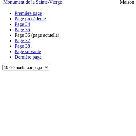
Monument de la Sainte-Vierge
Maison 
Première page
Page précédente
Page
34
Page
35
Page
36
(page actuelle)
Page
37
Page
38
Page suivante
Dernière page