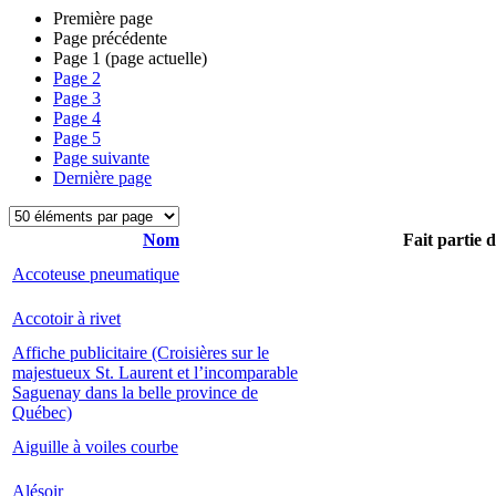
Première page
Page précédente
Page
1
(page actuelle)
Page
2
Page
3
Page
4
Page
5
Page suivante
Dernière page
Nom
Fait partie 
Accoteuse pneumatique
Accotoir à rivet
Affiche publicitaire (Croisières sur le
majestueux St. Laurent et l’incomparable
Saguenay dans la belle province de
Québec)
Aiguille à voiles courbe
Alésoir