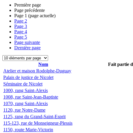
Première page
Page précédente
Page
1
(page actuelle)
Page
2
Page
3
Page
4
Page
5
Page suivante
Dernière page
Nom
Fait partie 
Atelier et maison Rodolphe-Duguay
Palais de justice de Nicolet
Séminaire de Nicolet
1000, rang Saint-Alexis
1008, rue Saint-Jean-Baptiste
1070, rang Saint-Alexis
1120, rue Notre-Dame
1125, rang du Grand-Saint-Esprit
115-123, rue de Monseigneur-Plessis
1150, route Marie-Victorin