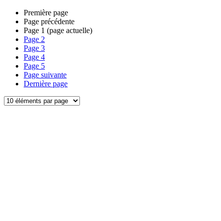
Première page
Page précédente
Page
1
(page actuelle)
Page
2
Page
3
Page
4
Page
5
Page suivante
Dernière page