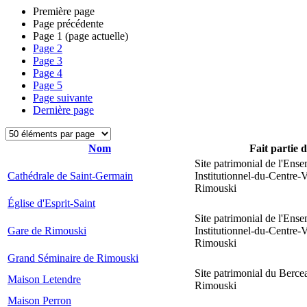
Première page
Page précédente
Page
1
(page actuelle)
Page
2
Page
3
Page
4
Page
5
Page suivante
Dernière page
Nom
Fait partie 
Site patrimonial de l'Ens
Cathédrale de Saint-Germain
Institutionnel-du-Centre-V
Rimouski
Église d'Esprit-Saint
Site patrimonial de l'Ens
Gare de Rimouski
Institutionnel-du-Centre-V
Rimouski
Grand Séminaire de Rimouski
Site patrimonial du Berce
Maison Letendre
Rimouski
Maison Perron