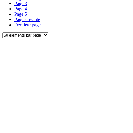
Page
3
Page
4
Page
5
Page suivante
Dernière page