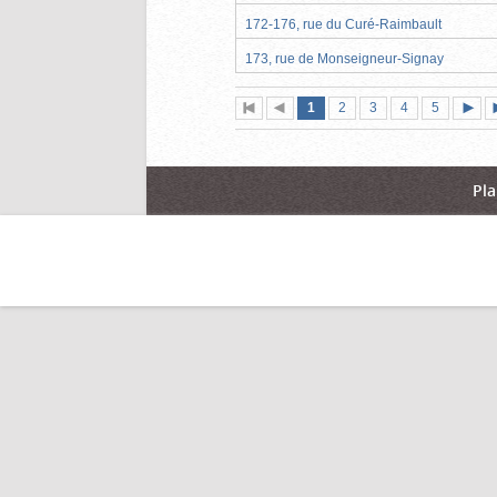
172-176, rue du Curé-Raimbault
173, rue de Monseigneur-Signay
Page
(page
Page
Page
Page
Page
1
Première
2
Page
3
4
5
actuelle)
page
précédente
suiva
Pla