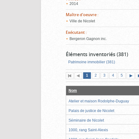
2014
Maître d'oeuvre
:
Ville de Nicolet
Exécutant
:
Bergeron Gagnon inc.
Éléments inventoriés (381)
Patrimoine immobilier (381)
Page
(page
Page
Page
Page
Page
1
Première
2
Page
3
4
5
actuelle)
page
précédente
suiva
Nom
Atelier et maison Rodolphe-Duguay
Palais de justice de Nicolet
Séminaire de Nicolet
1000, rang Saint-Alexis