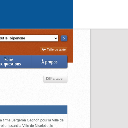
ction
Augmenter
Taille du texte
la
Foire
À propos
ux questions
Partager
 la firme Bergeron Gagnon pour la Ville de
l unissant la Ville de Nicolet et le