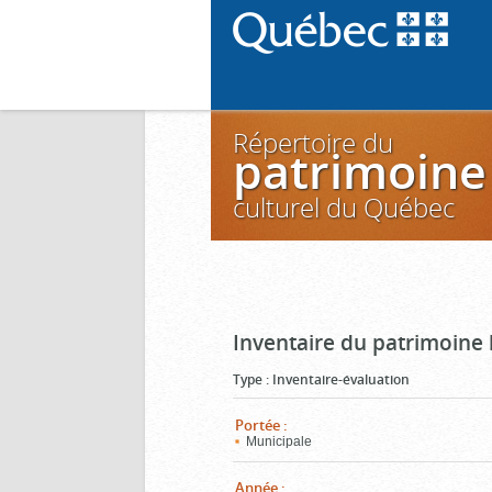
Répertoire du
patrimoine
culturel du Québec
Inventaire du patrimoine 
Type
:
Inventaire-évaluation
Portée
:
Municipale
Année
: