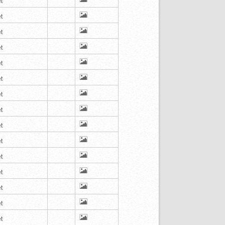
t
t
t
t
t
t
t
t
t
t
t
t
t
t
t