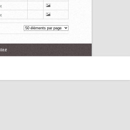
t
t
lité