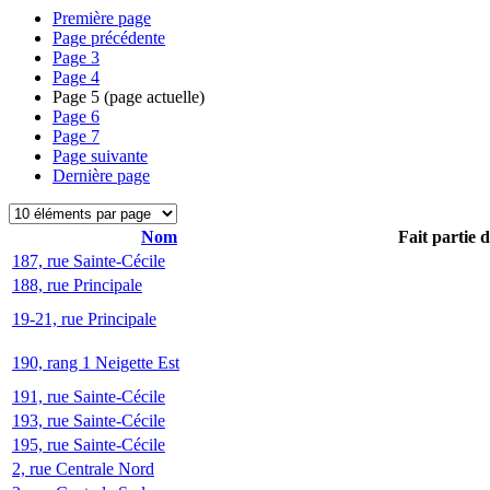
Première page
Page précédente
Page
3
Page
4
Page
5
(page actuelle)
Page
6
Page
7
Page suivante
Dernière page
Nom
Fait partie 
187, rue Sainte-Cécile
188, rue Principale
19-21, rue Principale
190, rang 1 Neigette Est
191, rue Sainte-Cécile
193, rue Sainte-Cécile
195, rue Sainte-Cécile
2, rue Centrale Nord