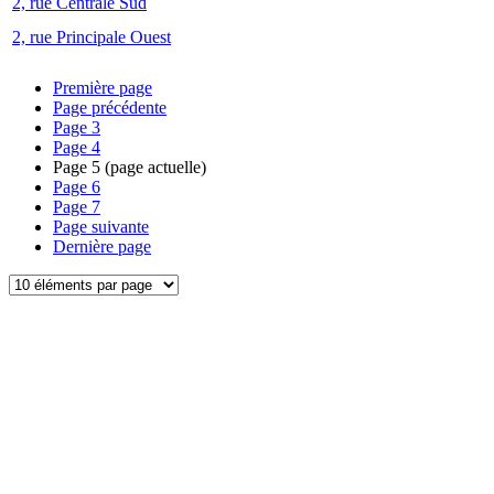
2, rue Centrale Sud
2, rue Principale Ouest
Première page
Page précédente
Page
3
Page
4
Page
5
(page actuelle)
Page
6
Page
7
Page suivante
Dernière page