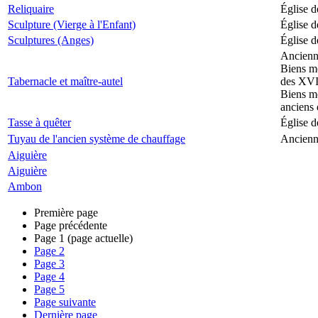
Reliquaire
Église d
Sculpture (Vierge à l'Enfant)
Église d
Sculptures (Anges)
Église d
Ancienne
Biens mo
Tabernacle et maître-autel
des XVII
Biens mo
anciens 
Tasse à quêter
Église d
Tuyau de l'ancien système de chauffage
Ancienne
Aiguière
Aiguière
Ambon
Première page
Page précédente
Page
1
(page actuelle)
Page
2
Page
3
Page
4
Page
5
Page suivante
Dernière page