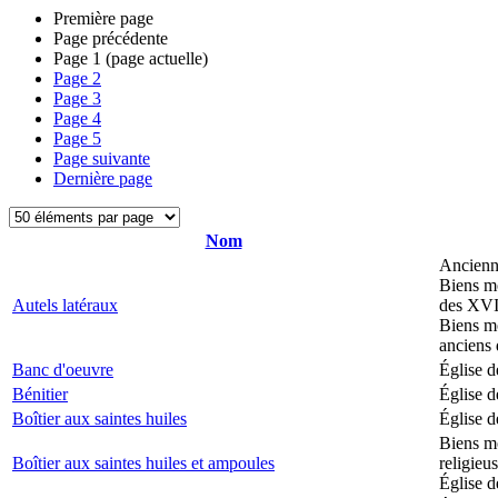
Première page
Page précédente
Page
1
(page actuelle)
Page
2
Page
3
Page
4
Page
5
Page suivante
Dernière page
Nom
Ancienne
Biens mo
Autels latéraux
des XVII
Biens mo
anciens 
Banc d'oeuvre
Église d
Bénitier
Église d
Boîtier aux saintes huiles
Église d
Biens mo
Boîtier aux saintes huiles et ampoules
religieu
Église d