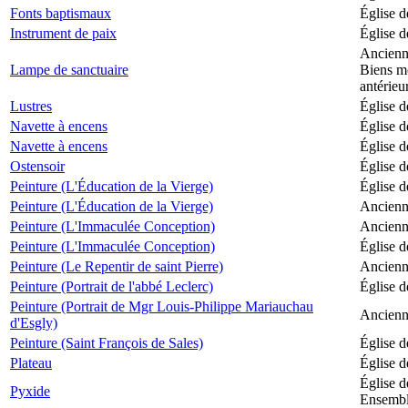
Fonts baptismaux
Église d
Instrument de paix
Église d
Ancienne
Lampe de sanctuaire
Biens mo
antérieu
Lustres
Église d
Navette à encens
Église d
Navette à encens
Église d
Ostensoir
Église d
Peinture (L'Éducation de la Vierge)
Église d
Peinture (L'Éducation de la Vierge)
Ancienne
Peinture (L'Immaculée Conception)
Ancienne
Peinture (L'Immaculée Conception)
Église d
Peinture (Le Repentir de saint Pierre)
Ancienne
Peinture (Portrait de l'abbé Leclerc)
Église d
Peinture (Portrait de Mgr Louis-Philippe Mariauchau
Ancienne
d'Esgly)
Peinture (Saint François de Sales)
Église d
Plateau
Église d
Église d
Pyxide
Ensemble