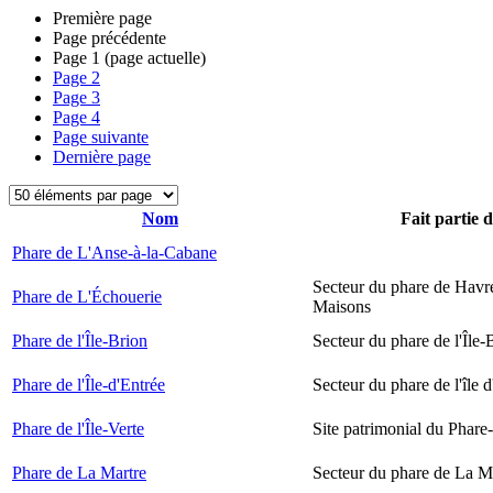
Première page
Page précédente
Page
1
(page actuelle)
Page
2
Page
3
Page
4
Page suivante
Dernière page
Nom
Fait partie 
Phare de L'Anse-à-la-Cabane
Secteur du phare de Havr
Phare de L'Échouerie
Maisons
Phare de l'Île-Brion
Secteur du phare de l'Île-
Phare de l'Île-d'Entrée
Secteur du phare de l'île 
Phare de l'Île-Verte
Site patrimonial du Phare-
Phare de La Martre
Secteur du phare de La M