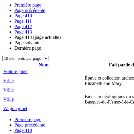
Première page
Page précédente
Page
410
Page
411
Page
412
Page
413
Page
414
(page actuelle)
Page suivante
Dernière page
Nom
Fait partie d
Voiture jouet
Épave et collection arché
Vrille
Elizabeth and Mary
Vrille
Biens archéologiques du s
Vrille
Basques-de-l'Anse-à-la-C
Wagon jouet
Première page
Page précédente
Page
410