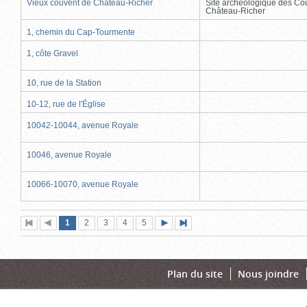
Vieux couvent de Château-Richer
Site archéologique des Co
Château-Richer
1, chemin du Cap-Tourmente
1, côte Gravel
10, rue de la Station
10-12, rue de l'Église
10042-10044, avenue Royale
10046, avenue Royale
10066-10070, avenue Royale
Page
(page
Page
Page
Page
Page
1
Première
2
Page
3
4
5
Page
Dernière
actuelle)
page
précédente
suivante
page
Plan du site
Nous joindre