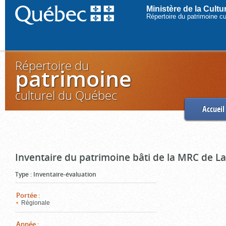
Ministère de la Cult
Répertoire du patrimoine c
Répertoire du
patrimoine
culturel du Québec
Accueil
Inventaire du patrimoine bâti de la MRC de L
Type
:
Inventaire-évaluation
Portée
:
Régionale
Année
: