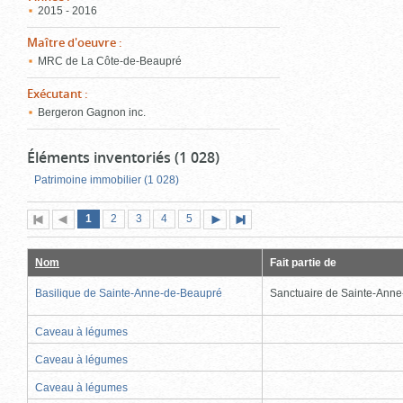
2015 - 2016
Maître d'oeuvre
:
MRC de La Côte-de-Beaupré
Exécutant
:
Bergeron Gagnon inc.
Éléments inventoriés (1 028)
Patrimoine immobilier (1 028)
Page
(page
Page
Page
Page
Page
1
Première
2
Page
3
4
5
Page
Dernière
actuelle)
page
précédente
suivante
page
Nom
Fait partie de
Basilique de Sainte-Anne-de-Beaupré
Sanctuaire de Sainte-Ann
Caveau à légumes
Caveau à légumes
Caveau à légumes