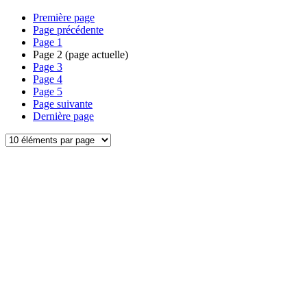
Première page
Page précédente
Page
1
Page
2
(page actuelle)
Page
3
Page
4
Page
5
Page suivante
Dernière page