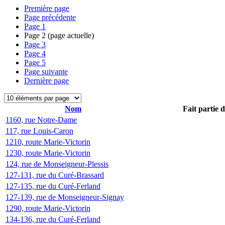
Première page
Page précédente
Page
1
Page
2
(page actuelle)
Page
3
Page
4
Page
5
Page suivante
Dernière page
Nom
Fait partie 
1160, rue Notre-Dame
117, rue Louis-Caron
1210, route Marie-Victorin
1230, route Marie-Victorin
124, rue de Monseigneur-Plessis
127-131, rue du Curé-Brassard
127-135, rue du Curé-Ferland
127-139, rue de Monseigneur-Signay
1290, route Marie-Victorin
134-136, rue du Curé-Ferland