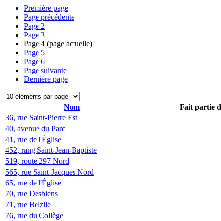
Première page
Page précédente
Page
2
Page
3
Page
4
(page actuelle)
Page
5
Page
6
Page suivante
Dernière page
Nom
Fait partie 
36, rue Saint-Pierre Est
40, avenue du Parc
41, rue de l'Église
452, rang Saint-Jean-Baptiste
519, route 297 Nord
565, rue Saint-Jacques Nord
65, rue de l'Église
70, rue Desbiens
71, rue Belzile
76, rue du Collège