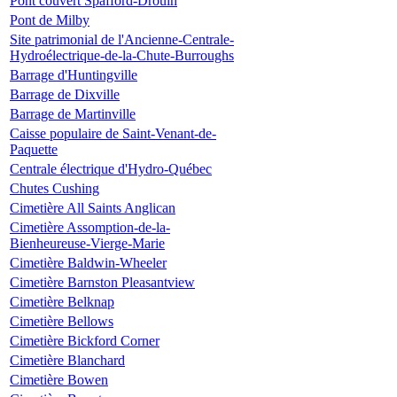
Pont couvert Spafford-Drouin
Pont de Milby
Site patrimonial de l'Ancienne-Centrale-
Hydroélectrique-de-la-Chute-Burroughs
Barrage d'Huntingville
Barrage de Dixville
Barrage de Martinville
Caisse populaire de Saint-Venant-de-
Paquette
Centrale électrique d'Hydro-Québec
Chutes Cushing
Cimetière All Saints Anglican
Cimetière Assomption-de-la-
Bienheureuse-Vierge-Marie
Cimetière Baldwin-Wheeler
Cimetière Barnston Pleasantview
Cimetière Belknap
Cimetière Bellows
Cimetière Bickford Corner
Cimetière Blanchard
Cimetière Bowen