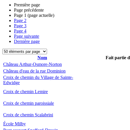
Première page
Page précédente
Page
1
(page actuelle)
Page
2
Page
3
Page
4
Page suivante
Dernière page
Nom
Fait partie 
Château Arthur-Osmore-Norton
Château d'eau de la rue Dominion
Croix de chemin du Village de Sainte-
Edwidge
Croix de chemin Lemire
Croix de chemin paroissiale
Croix de chemin Scalabrini
École Milby