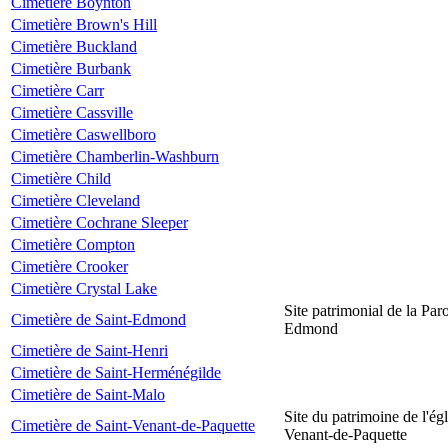
Cimetière Boynton
Cimetière Brown's Hill
Cimetière Buckland
Cimetière Burbank
Cimetière Carr
Cimetière Cassville
Cimetière Caswellboro
Cimetière Chamberlin-Washburn
Cimetière Child
Cimetière Cleveland
Cimetière Cochrane Sleeper
Cimetière Compton
Cimetière Crooker
Cimetière Crystal Lake
Site patrimonial de la Par
Cimetière de Saint-Edmond
Edmond
Cimetière de Saint-Henri
Cimetière de Saint-Herménégilde
Cimetière de Saint-Malo
Site du patrimoine de l'égl
Cimetière de Saint-Venant-de-Paquette
Venant-de-Paquette