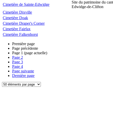
Site du patrimoine du can
Cimetière de Sainte-Edwidge
Edwidge-de-Clifton
Cimetière Dixville
Cimetière Doak
Cimetière Draper's Corner
Cimetière Fairfax
Cimetière Falkenhorst
Première page
Page précédente
Page
1
(page actuelle)
Page
2
Page
3
Page
4
Page suivante
Dernière page