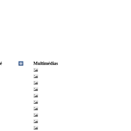
é
Multimédias