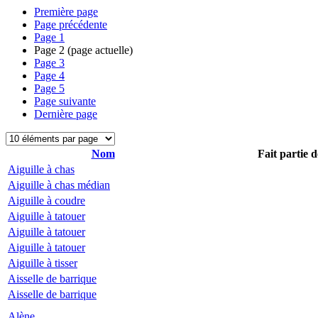
Première page
Page précédente
Page
1
Page
2
(page actuelle)
Page
3
Page
4
Page
5
Page suivante
Dernière page
Nom
Fait partie d
Aiguille à chas
Aiguille à chas médian
Aiguille à coudre
Aiguille à tatouer
Aiguille à tatouer
Aiguille à tatouer
Aiguille à tisser
Aisselle de barrique
Aisselle de barrique
Alène