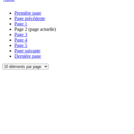
Première page
Page précédente
Page
1
Page
2
(page actuelle)
Page
3
Page
4
Page
5
Page suivante
Dernière page