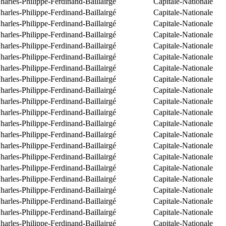
arles-Philippe-Ferdinand-Baillairgé
Capitale-Nationale
arles-Philippe-Ferdinand-Baillairgé
Capitale-Nationale
arles-Philippe-Ferdinand-Baillairgé
Capitale-Nationale
arles-Philippe-Ferdinand-Baillairgé
Capitale-Nationale
arles-Philippe-Ferdinand-Baillairgé
Capitale-Nationale
arles-Philippe-Ferdinand-Baillairgé
Capitale-Nationale
arles-Philippe-Ferdinand-Baillairgé
Capitale-Nationale
arles-Philippe-Ferdinand-Baillairgé
Capitale-Nationale
arles-Philippe-Ferdinand-Baillairgé
Capitale-Nationale
arles-Philippe-Ferdinand-Baillairgé
Capitale-Nationale
arles-Philippe-Ferdinand-Baillairgé
Capitale-Nationale
arles-Philippe-Ferdinand-Baillairgé
Capitale-Nationale
arles-Philippe-Ferdinand-Baillairgé
Capitale-Nationale
arles-Philippe-Ferdinand-Baillairgé
Capitale-Nationale
arles-Philippe-Ferdinand-Baillairgé
Capitale-Nationale
arles-Philippe-Ferdinand-Baillairgé
Capitale-Nationale
arles-Philippe-Ferdinand-Baillairgé
Capitale-Nationale
arles-Philippe-Ferdinand-Baillairgé
Capitale-Nationale
arles-Philippe-Ferdinand-Baillairgé
Capitale-Nationale
arles-Philippe-Ferdinand-Baillairgé
Capitale-Nationale
arles-Philippe-Ferdinand-Baillairgé
Capitale-Nationale