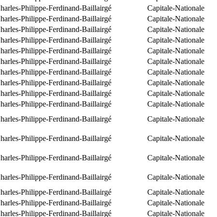
arles-Philippe-Ferdinand-Baillairgé
Capitale-Nationale
arles-Philippe-Ferdinand-Baillairgé
Capitale-Nationale
arles-Philippe-Ferdinand-Baillairgé
Capitale-Nationale
arles-Philippe-Ferdinand-Baillairgé
Capitale-Nationale
arles-Philippe-Ferdinand-Baillairgé
Capitale-Nationale
arles-Philippe-Ferdinand-Baillairgé
Capitale-Nationale
arles-Philippe-Ferdinand-Baillairgé
Capitale-Nationale
arles-Philippe-Ferdinand-Baillairgé
Capitale-Nationale
arles-Philippe-Ferdinand-Baillairgé
Capitale-Nationale
arles-Philippe-Ferdinand-Baillairgé
Capitale-Nationale
arles-Philippe-Ferdinand-Baillairgé
Capitale-Nationale
arles-Philippe-Ferdinand-Baillairgé
Capitale-Nationale
arles-Philippe-Ferdinand-Baillairgé
Capitale-Nationale
arles-Philippe-Ferdinand-Baillairgé
Capitale-Nationale
arles-Philippe-Ferdinand-Baillairgé
Capitale-Nationale
arles-Philippe-Ferdinand-Baillairgé
Capitale-Nationale
arles-Philippe-Ferdinand-Baillairgé
Capitale-Nationale