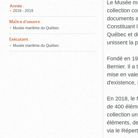
pou
Le Musée ma
ferm
Année
:
collection c
2018 - 2019
documents an
Maître d'oeuvre
:
Constituant 
Musée maritime du Québec
Québec et du
Exécutant
:
unissent la 
Musée maritime du Québec
Fondé en 19
Bernier. Il a
mise en vale
d'existence,
En 2018, le
de 400 éléme
collection u
éléments, de
via le Réper