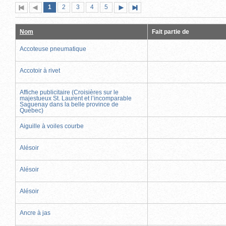
Page
(page
Page
Page
Page
Page
1
Première
2
Page
3
4
5
Page
Dernière
actuelle)
page
précédente
suivante
page
Nom
Fait partie de
Accoteuse pneumatique
Accotoir à rivet
Affiche publicitaire (Croisières sur le
majestueux St. Laurent et l’incomparable
Saguenay dans la belle province de
Québec)
Aiguille à voiles courbe
Alésoir
Alésoir
Alésoir
Ancre à jas