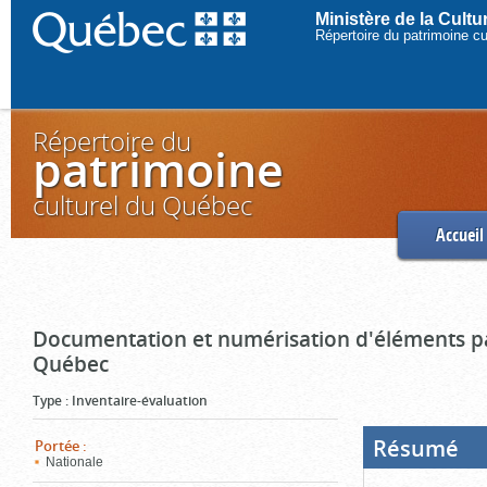
Ministère de la Cult
Répertoire du patrimoine c
Répertoire du
patrimoine
culturel du Québec
Accueil
Documentation et numérisation d'éléments pa
Québec
Type
:
Inventaire-évaluation
Résumé
(Boi
Portée
:
ouve
Nationale
cliq