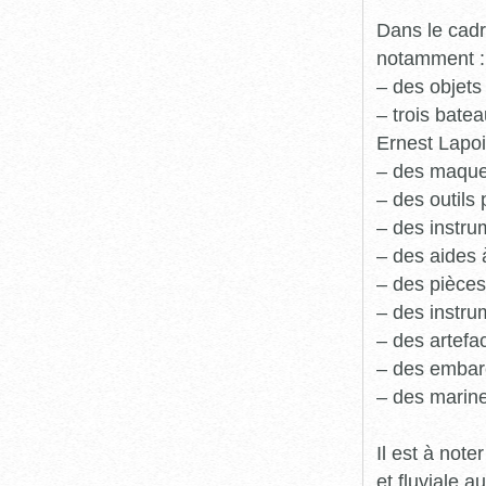
Dans le cadr
notamment :
– des objets
– trois batea
Ernest Lapoi
– des maque
– des outils 
– des instru
– des aides 
– des pièces
– des instru
– des artefa
– des embarc
– des marine
Il est à not
et fluviale 