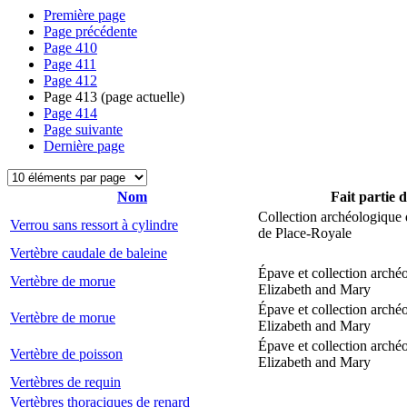
Première page
Page précédente
Page
410
Page
411
Page
412
Page
413
(page actuelle)
Page
414
Page suivante
Dernière page
Nom
Fait partie 
Collection archéologique 
Verrou sans ressort à cylindre
de Place-Royale
Vertèbre caudale de baleine
Épave et collection arché
Vertèbre de morue
Elizabeth and Mary
Épave et collection arché
Vertèbre de morue
Elizabeth and Mary
Épave et collection arché
Vertèbre de poisson
Elizabeth and Mary
Vertèbres de requin
Vertèbres thoraciques de renard