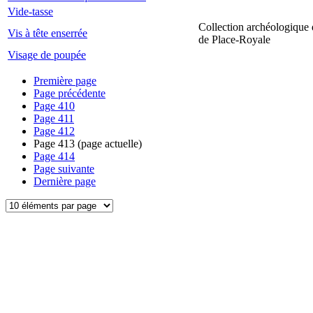
Vide-tasse
Collection archéologique 
Vis à tête enserrée
de Place-Royale
Visage de poupée
Première page
Page précédente
Page
410
Page
411
Page
412
Page
413
(page actuelle)
Page
414
Page suivante
Dernière page