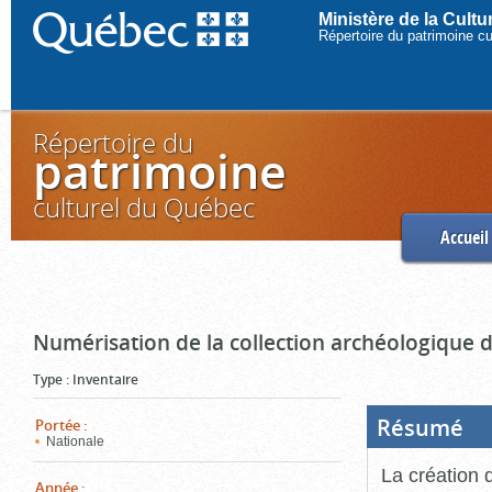
Ministère de la Cult
Répertoire du patrimoine c
Répertoire du
patrimoine
culturel du Québec
Accueil
Numérisation de la collection archéologique 
Type
:
Inventaire
Résumé
(Boi
Portée
:
ouve
Nationale
cliq
pou
La création 
ferm
Année
: