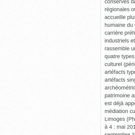
conservés da
régionales o
accueille plu
humaine du Q
carrière pré
industriels e
rassemble un
quatre types 
culturel (pér
artéfacts ty
artéfacts si
archéométriq
patrimoine a
est déjà app
médiation cu
Limoges (Pha
à 4 : mai 20
septembre 20