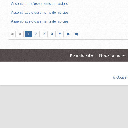
Assemblage d'ossements de castors
Assemblage d’ossements de morues
Assemblage d’ossements de morues
Page
(page
Page
Page
Page
Page
1
Première
2
Page
3
4
5
Page
Dernière
actuelle)
page
précédente
suivante
page
Plan du site
Nous joindre
© Gouver