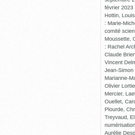
février 2023
Hottin, Loui
: Marie-Mic
comité scient
Moussette, C
: Rachel Arc
Claude Brie
Vincent Delm
Jean-Simon 
Marianne-Mar
Olivier Lort
Mercier, Lae
Ouellet, Car
Plourde, Chr
Treyvaud, El
numérisation
Aurélie Desg