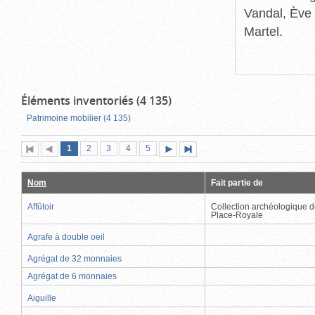
Vandal, Ève 
Martel.
Éléments inventoriés (4 135)
Patrimoine mobilier (4 135)
Page
(page
Page
Page
Page
Page
1
Première
2
Page
3
4
5
Page
Dernière
actuelle)
page
précédente
suivante
page
Nom
Fait partie de
Affûtoir
Collection archéologique d
Place-Royale
Agrafe à double oeil
Agrégat de 32 monnaies
Agrégat de 6 monnaies
Aiguille