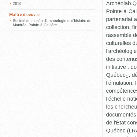
Archéolab.Qu
2016 -
Pointe-à-Call
Maître d'oeuvre
:
partenariat 
Société du musée d'archéologie et d'histoire de
Montréal Pointe-à-Callière
collection, 
rassemble de
culturelles d
l'archéologi
des contenus 
initiative :
Québec¿; dév
l'émulation,
compétences¿
l'échelle na
les chercheur
documentés p
de l'État co
Québec (LRAQ