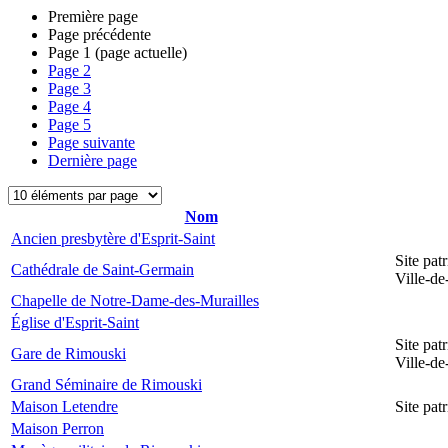
Première page
Page précédente
Page
1
(page actuelle)
Page
2
Page
3
Page
4
Page
5
Page suivante
Dernière page
Nom
Ancien presbytère d'Esprit-Saint
Site pat
Cathédrale de Saint-Germain
Ville-d
Chapelle de Notre-Dame-des-Murailles
Église d'Esprit-Saint
Site pat
Gare de Rimouski
Ville-d
Grand Séminaire de Rimouski
Maison Letendre
Site pa
Maison Perron