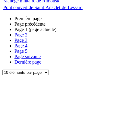
Manège militaire de Rimouski
Pont couvert de Saint-Anaclet-de-Lessard
Première page
Page précédente
Page
1
(page actuelle)
Page
2
Page
3
Page
4
Page
5
Page suivante
Dernière page