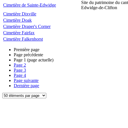
Site du patrimoine du can
Cimetière de Sainte-Edwidge
Edwidge-de-Clifton
Cimetière Dixville
Cimetière Doak
Cimetière Draper's Corner
Cimetière Fairfax
Cimetière Falkenhorst
Première page
Page précédente
Page
1
(page actuelle)
Page
2
Page
3
Page
4
Page suivante
Dernière page