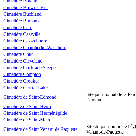
Cimetière Boynton
Cimetière Brown's Hill
Cimetière Buckland
Cimetière Burbank
Cimetière Carr
Cimetière Cassville
Cimetière Caswellboro
Cimetière Chamberlin-Washburn
Cimetière Child
Cimetière Cleveland
Cimetière Cochrane Sleeper
Cimetière Compton
Cimetière Crooker
Cimetière Crystal Lake
Site patrimonial de la Par
Cimetière de Saint-Edmond
Edmond
Cimetière de Saint-Henri
Cimetière de Saint-Herménégilde
Cimetière de Saint-Malo
Site du patrimoine de l'égl
Cimetière de Saint-Venant-de-Paquette
Venant-de-Paquette