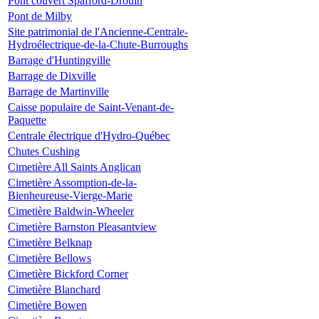
Pont couvert Spafford-Drouin
Pont de Milby
Site patrimonial de l'Ancienne-Centrale-
Hydroélectrique-de-la-Chute-Burroughs
Barrage d'Huntingville
Barrage de Dixville
Barrage de Martinville
Caisse populaire de Saint-Venant-de-
Paquette
Centrale électrique d'Hydro-Québec
Chutes Cushing
Cimetière All Saints Anglican
Cimetière Assomption-de-la-
Bienheureuse-Vierge-Marie
Cimetière Baldwin-Wheeler
Cimetière Barnston Pleasantview
Cimetière Belknap
Cimetière Bellows
Cimetière Bickford Corner
Cimetière Blanchard
Cimetière Bowen