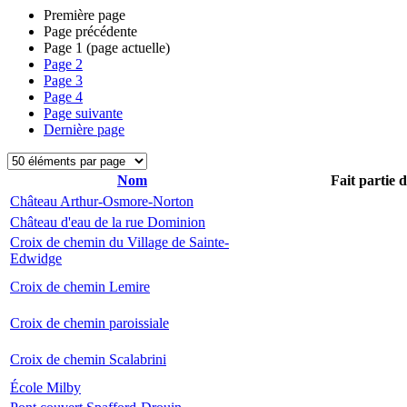
Première page
Page précédente
Page
1
(page actuelle)
Page
2
Page
3
Page
4
Page suivante
Dernière page
Nom
Fait partie 
Château Arthur-Osmore-Norton
Château d'eau de la rue Dominion
Croix de chemin du Village de Sainte-
Edwidge
Croix de chemin Lemire
Croix de chemin paroissiale
Croix de chemin Scalabrini
École Milby