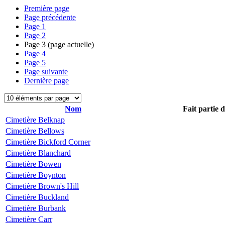
Première page
Page précédente
Page
1
Page
2
Page
3
(page actuelle)
Page
4
Page
5
Page suivante
Dernière page
Nom
Fait partie 
Cimetière Belknap
Cimetière Bellows
Cimetière Bickford Corner
Cimetière Blanchard
Cimetière Bowen
Cimetière Boynton
Cimetière Brown's Hill
Cimetière Buckland
Cimetière Burbank
Cimetière Carr