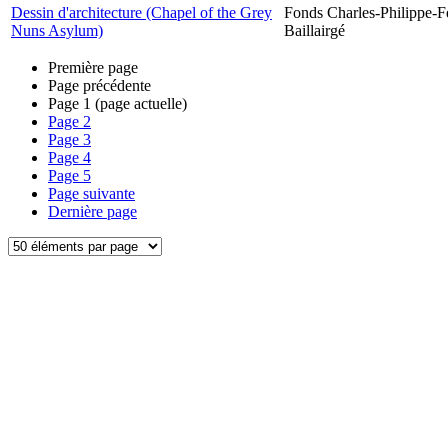
Dessin d'architecture (Chapel of the Grey
Fonds Charles-Philippe-F
Nuns Asylum)
Baillairgé
Première page
Page précédente
Page
1
(page actuelle)
Page
2
Page
3
Page
4
Page
5
Page suivante
Dernière page