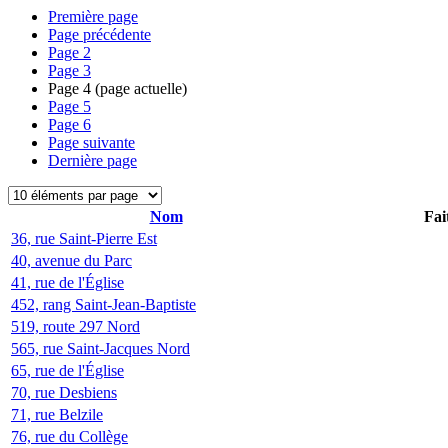
Première page
Page précédente
Page
2
Page
3
Page
4
(page actuelle)
Page
5
Page
6
Page suivante
Dernière page
Nom
Fai
36, rue Saint-Pierre Est
40, avenue du Parc
41, rue de l'Église
452, rang Saint-Jean-Baptiste
519, route 297 Nord
565, rue Saint-Jacques Nord
65, rue de l'Église
70, rue Desbiens
71, rue Belzile
76, rue du Collège