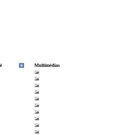
é
Multimédias