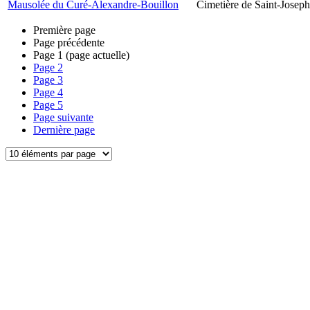
Mausolée du Curé-Alexandre-Bouillon
Cimetière de Saint-Joseph
Première page
Page précédente
Page
1
(page actuelle)
Page
2
Page
3
Page
4
Page
5
Page suivante
Dernière page