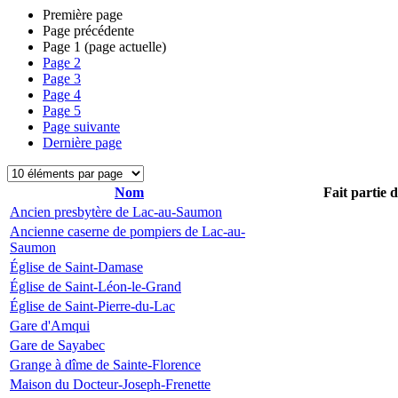
Première page
Page précédente
Page
1
(page actuelle)
Page
2
Page
3
Page
4
Page
5
Page suivante
Dernière page
Nom
Fait partie 
Ancien presbytère de Lac-au-Saumon
Ancienne caserne de pompiers de Lac-au-
Saumon
Église de Saint-Damase
Église de Saint-Léon-le-Grand
Église de Saint-Pierre-du-Lac
Gare d'Amqui
Gare de Sayabec
Grange à dîme de Sainte-Florence
Maison du Docteur-Joseph-Frenette