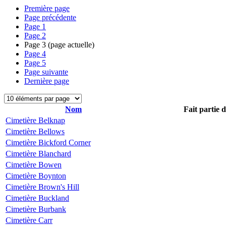
Première page
Page précédente
Page
1
Page
2
Page
3
(page actuelle)
Page
4
Page
5
Page suivante
Dernière page
Nom
Fait partie 
Cimetière Belknap
Cimetière Bellows
Cimetière Bickford Corner
Cimetière Blanchard
Cimetière Bowen
Cimetière Boynton
Cimetière Brown's Hill
Cimetière Buckland
Cimetière Burbank
Cimetière Carr