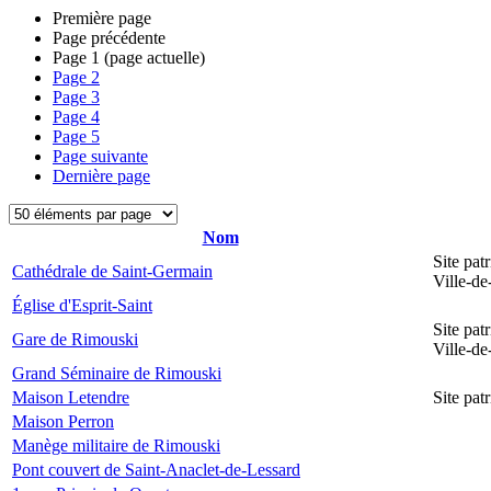
Première page
Page précédente
Page
1
(page actuelle)
Page
2
Page
3
Page
4
Page
5
Page suivante
Dernière page
Nom
Site pat
Cathédrale de Saint-Germain
Ville-d
Église d'Esprit-Saint
Site pat
Gare de Rimouski
Ville-d
Grand Séminaire de Rimouski
Maison Letendre
Site pa
Maison Perron
Manège militaire de Rimouski
Pont couvert de Saint-Anaclet-de-Lessard