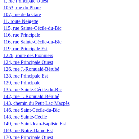
1, rue Principale Ouest
1053, rue du Phare
107, rue de la Gare
11, route Neigette
115, rue Sainte-Cécile-du-Bic
116, rue Principale
116, rue Sainte-Cécile-du-Bic
119, rue Principale Est
1226, route des Pionniers
124, rue Principale Ouest
126, rue J.-Romuald-Bérubé
128, rue Principale Est
129, rue Principale
135, rue Sainte-Cécile-du-Bic
142, rue J.-Romuald-Bérubé
143, chemin du Petit-Lac-Macpès
146, rue Saint-Cécile-du-Bic
148, rue Sainte-Cécile
149, rue Saint-Jean-Baptiste Est
169, rue Notre-Dame Est
170, rue Principale Ouest