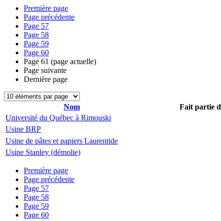
Première page
Page précédente
Page
57
Page
58
Page
59
Page
60
Page
61
(page actuelle)
Page suivante
Dernière page
Nom
Fait partie 
Université du Québec à Rimouski
Usine BRP
Usine de pâtes et papiers Laurentide
Usine Stanley (démolie)
Première page
Page précédente
Page
57
Page
58
Page
59
Page
60