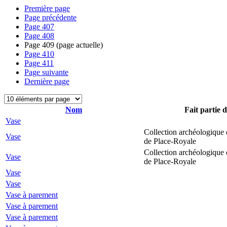
Première page
Page précédente
Page
407
Page
408
Page
409
(page actuelle)
Page
410
Page
411
Page suivante
Dernière page
Nom
Fait partie 
Vase
Collection archéologique 
Vase
de Place-Royale
Collection archéologique 
Vase
de Place-Royale
Vase
Vase
Vase à parement
Vase à parement
Vase à parement