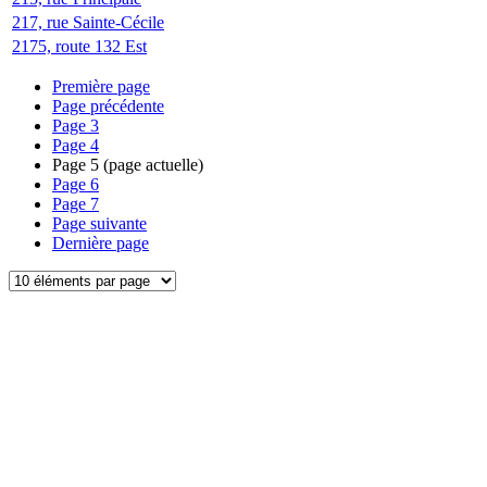
217, rue Sainte-Cécile
2175, route 132 Est
Première page
Page précédente
Page
3
Page
4
Page
5
(page actuelle)
Page
6
Page
7
Page suivante
Dernière page