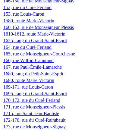
146-150, rue de Monseigneur-Signay
152, rue du Curé-Ferland
153, rue Louis-Caron
1580, route Marie-Victorin
160-162, rue de Monseigneur-Plessis
1610-1612, route Marie-Victorin
1625, rang du Grand-Saint-Esprit
164, rue du Curé-Ferland
165, rue de Monseigneur-Courchesne
166, rue Wilfrid-Camirand
167, rue Paul-Émile-Lamarche
1680, rang du Petit-Saint-Esprit
1680, route Marie-Victorin
169-171, rue Louis-Caron
1695, rang du Grand-Saint-Esprit
170-172, rue du Curé-Ferland
171, rue de Monseigneur-Plessis
1715, rue Saint-Jean-Baptiste
172-176, rue du Curé-Raimbault
173, rue de Monseigneur-Signay