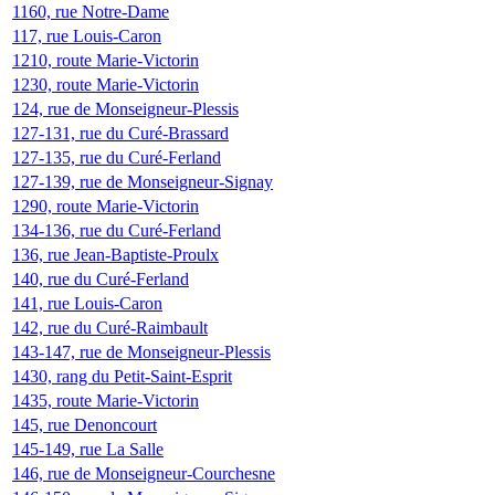
1160, rue Notre-Dame
117, rue Louis-Caron
1210, route Marie-Victorin
1230, route Marie-Victorin
124, rue de Monseigneur-Plessis
127-131, rue du Curé-Brassard
127-135, rue du Curé-Ferland
127-139, rue de Monseigneur-Signay
1290, route Marie-Victorin
134-136, rue du Curé-Ferland
136, rue Jean-Baptiste-Proulx
140, rue du Curé-Ferland
141, rue Louis-Caron
142, rue du Curé-Raimbault
143-147, rue de Monseigneur-Plessis
1430, rang du Petit-Saint-Esprit
1435, route Marie-Victorin
145, rue Denoncourt
145-149, rue La Salle
146, rue de Monseigneur-Courchesne