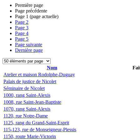
Première page
Page précédente
Page
1
(page actuelle)
Page
2
Page
3
Page
4
Page
5
Page suivante
Dernière page
Nom
Fai
Atelier et maison Rodolphe-Duguay
Palais de justice de Nicolet
Séminaire de Nicolet
1000, rang Saint-Alexis
1008, rue Saint-Jean-Baptiste
1070, rang Saint-Alexis
1120, rue Notre-Dame
1125, rang du Grand-Saint-Esprit
115-123, rue de Monseigneur-Plessis
1150, route Marie-Victorin