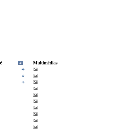
é
Multimédias