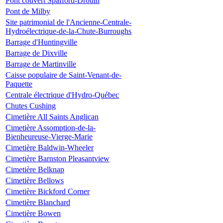
Pont couvert Spafford-Drouin
Pont de Milby
Site patrimonial de l'Ancienne-Centrale-
Hydroélectrique-de-la-Chute-Burroughs
Barrage d'Huntingville
Barrage de Dixville
Barrage de Martinville
Caisse populaire de Saint-Venant-de-
Paquette
Centrale électrique d'Hydro-Québec
Chutes Cushing
Cimetière All Saints Anglican
Cimetière Assomption-de-la-
Bienheureuse-Vierge-Marie
Cimetière Baldwin-Wheeler
Cimetière Barnston Pleasantview
Cimetière Belknap
Cimetière Bellows
Cimetière Bickford Corner
Cimetière Blanchard
Cimetière Bowen