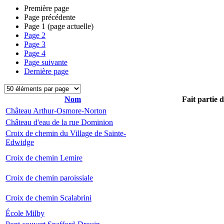
Première page
Page précédente
Page
1
(page actuelle)
Page
2
Page
3
Page
4
Page suivante
Dernière page
Nom
Fait partie 
Château Arthur-Osmore-Norton
Château d'eau de la rue Dominion
Croix de chemin du Village de Sainte-
Edwidge
Croix de chemin Lemire
Croix de chemin paroissiale
Croix de chemin Scalabrini
École Milby