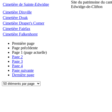
Site du patrimoine du can
Cimetière de Sainte-Edwidge
Edwidge-de-Clifton
Cimetière Dixville
Cimetière Doak
Cimetière Draper's Corner
Cimetière Fairfax
Cimetière Falkenhorst
Première page
Page précédente
Page
1
(page actuelle)
Page
2
Page
3
Page
4
Page suivante
Dernière page