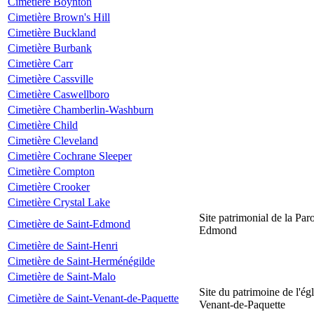
Cimetière Boynton
Cimetière Brown's Hill
Cimetière Buckland
Cimetière Burbank
Cimetière Carr
Cimetière Cassville
Cimetière Caswellboro
Cimetière Chamberlin-Washburn
Cimetière Child
Cimetière Cleveland
Cimetière Cochrane Sleeper
Cimetière Compton
Cimetière Crooker
Cimetière Crystal Lake
Site patrimonial de la Par
Cimetière de Saint-Edmond
Edmond
Cimetière de Saint-Henri
Cimetière de Saint-Herménégilde
Cimetière de Saint-Malo
Site du patrimoine de l'égl
Cimetière de Saint-Venant-de-Paquette
Venant-de-Paquette