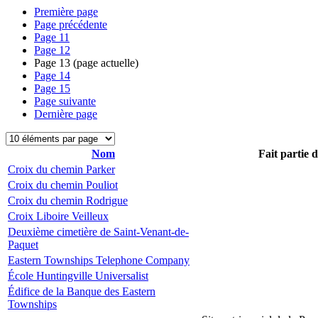
Première page
Page précédente
Page
11
Page
12
Page
13
(page actuelle)
Page
14
Page
15
Page suivante
Dernière page
Nom
Fait partie 
Croix du chemin Parker
Croix du chemin Pouliot
Croix du chemin Rodrigue
Croix Liboire Veilleux
Deuxième cimetière de Saint-Venant-de-
Paquet
Eastern Townships Telephone Company
École Huntingville Universalist
Édifice de la Banque des Eastern
Townships