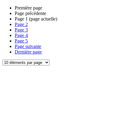
Première page
Page précédente
Page
1
(page actuelle)
Page
2
Page
3
Page
4
Page
5
Page suivante
Dernière page