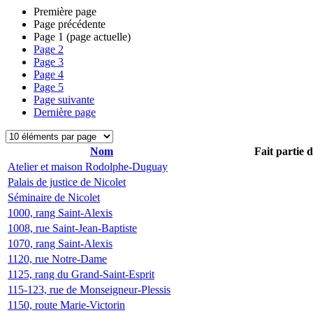
Première page
Page précédente
Page
1
(page actuelle)
Page
2
Page
3
Page
4
Page
5
Page suivante
Dernière page
Nom
Fait partie 
Atelier et maison Rodolphe-Duguay
Palais de justice de Nicolet
Séminaire de Nicolet
1000, rang Saint-Alexis
1008, rue Saint-Jean-Baptiste
1070, rang Saint-Alexis
1120, rue Notre-Dame
1125, rang du Grand-Saint-Esprit
115-123, rue de Monseigneur-Plessis
1150, route Marie-Victorin