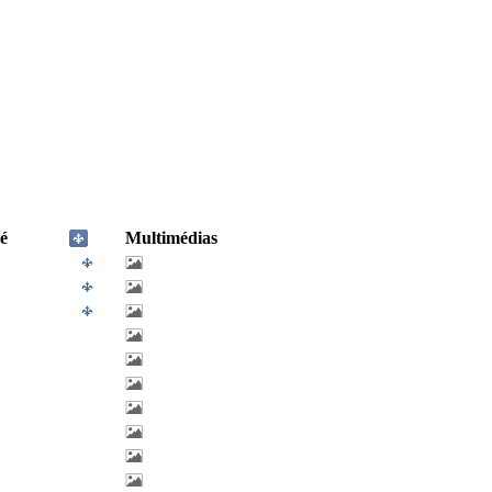
é
Multimédias