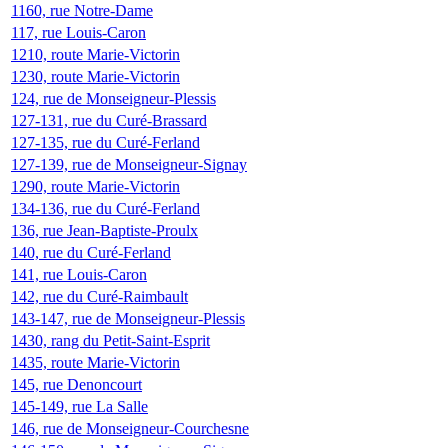
1160, rue Notre-Dame
117, rue Louis-Caron
1210, route Marie-Victorin
1230, route Marie-Victorin
124, rue de Monseigneur-Plessis
127-131, rue du Curé-Brassard
127-135, rue du Curé-Ferland
127-139, rue de Monseigneur-Signay
1290, route Marie-Victorin
134-136, rue du Curé-Ferland
136, rue Jean-Baptiste-Proulx
140, rue du Curé-Ferland
141, rue Louis-Caron
142, rue du Curé-Raimbault
143-147, rue de Monseigneur-Plessis
1430, rang du Petit-Saint-Esprit
1435, route Marie-Victorin
145, rue Denoncourt
145-149, rue La Salle
146, rue de Monseigneur-Courchesne