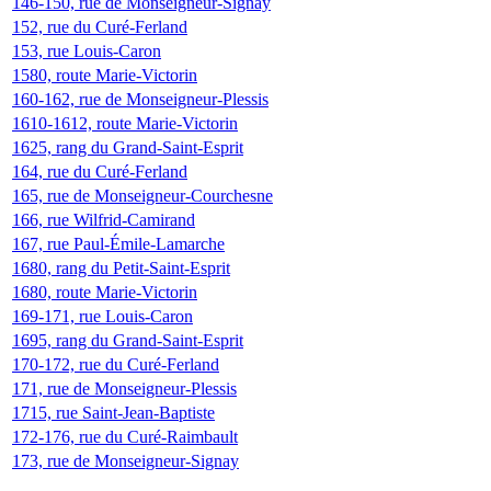
146-150, rue de Monseigneur-Signay
152, rue du Curé-Ferland
153, rue Louis-Caron
1580, route Marie-Victorin
160-162, rue de Monseigneur-Plessis
1610-1612, route Marie-Victorin
1625, rang du Grand-Saint-Esprit
164, rue du Curé-Ferland
165, rue de Monseigneur-Courchesne
166, rue Wilfrid-Camirand
167, rue Paul-Émile-Lamarche
1680, rang du Petit-Saint-Esprit
1680, route Marie-Victorin
169-171, rue Louis-Caron
1695, rang du Grand-Saint-Esprit
170-172, rue du Curé-Ferland
171, rue de Monseigneur-Plessis
1715, rue Saint-Jean-Baptiste
172-176, rue du Curé-Raimbault
173, rue de Monseigneur-Signay