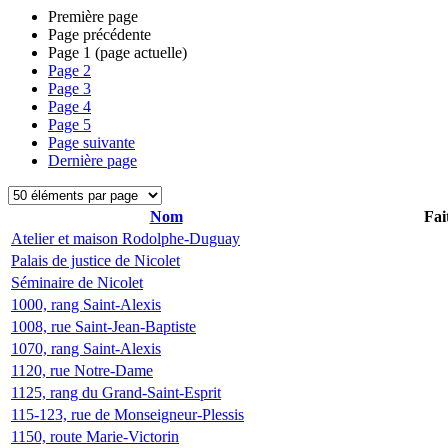
Première page
Page précédente
Page
1
(page actuelle)
Page
2
Page
3
Page
4
Page
5
Page suivante
Dernière page
Nom
Fai
Atelier et maison Rodolphe-Duguay
Palais de justice de Nicolet
Séminaire de Nicolet
1000, rang Saint-Alexis
1008, rue Saint-Jean-Baptiste
1070, rang Saint-Alexis
1120, rue Notre-Dame
1125, rang du Grand-Saint-Esprit
115-123, rue de Monseigneur-Plessis
1150, route Marie-Victorin