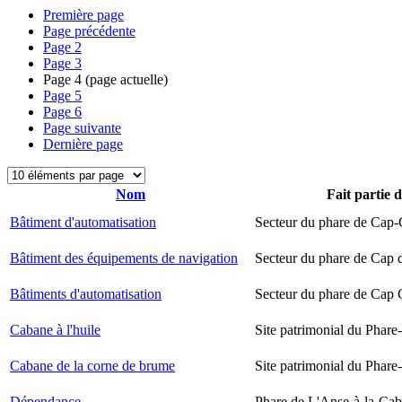
Première page
Page précédente
Page
2
Page
3
Page
4
(page actuelle)
Page
5
Page
6
Page suivante
Dernière page
Nom
Fait partie 
Bâtiment d'automatisation
Secteur du phare de Cap-
Bâtiment des équipements de navigation
Secteur du phare de Cap 
Bâtiments d'automatisation
Secteur du phare de Cap
Cabane à l'huile
Site patrimonial du Phare-
Cabane de la corne de brume
Site patrimonial du Phare-
Dépendance
Phare de L'Anse-à-la-Ca