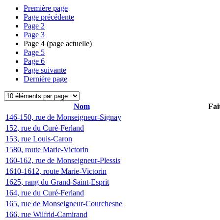
Première page
Page précédente
Page
2
Page
3
Page
4
(page actuelle)
Page
5
Page
6
Page suivante
Dernière page
Nom
Fai
146-150, rue de Monseigneur-Signay
152, rue du Curé-Ferland
153, rue Louis-Caron
1580, route Marie-Victorin
160-162, rue de Monseigneur-Plessis
1610-1612, route Marie-Victorin
1625, rang du Grand-Saint-Esprit
164, rue du Curé-Ferland
165, rue de Monseigneur-Courchesne
166, rue Wilfrid-Camirand