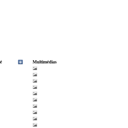
é
Multimédias