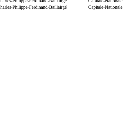
arles-Philippe-Ferdinand-Baillairgé
Capitale-Nationale
arles-Philippe-Ferdinand-Baillairgé
Capitale-Nationale