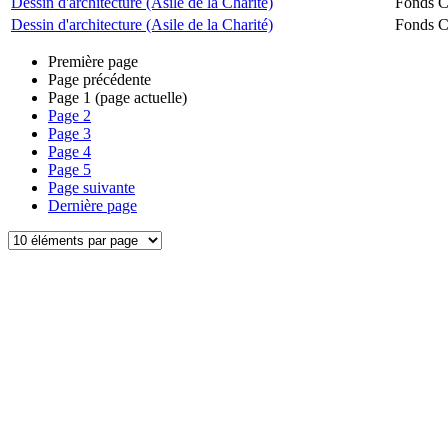
Dessin d'architecture (Asile de la Charité)
Fonds Ch
Dessin d'architecture (Asile de la Charité)
Fonds Ch
Première page
Page précédente
Page
1
(page actuelle)
Page
2
Page
3
Page
4
Page
5
Page suivante
Dernière page