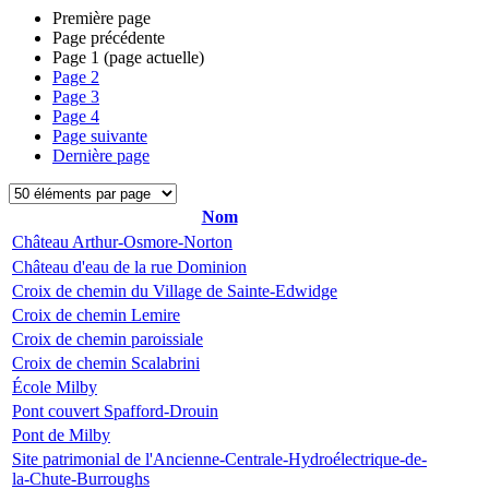
Première page
Page précédente
Page
1
(page actuelle)
Page
2
Page
3
Page
4
Page suivante
Dernière page
Nom
Château Arthur-Osmore-Norton
Château d'eau de la rue Dominion
Croix de chemin du Village de Sainte-Edwidge
Croix de chemin Lemire
Croix de chemin paroissiale
Croix de chemin Scalabrini
École Milby
Pont couvert Spafford-Drouin
Pont de Milby
Site patrimonial de l'Ancienne-Centrale-Hydroélectrique-de-
la-Chute-Burroughs