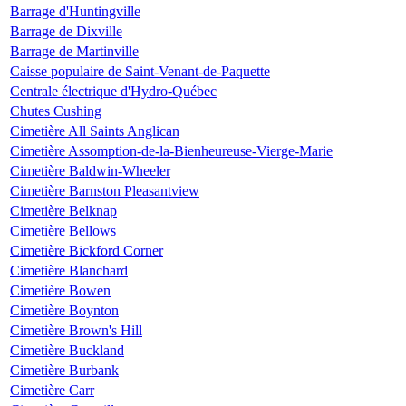
Barrage d'Huntingville
Barrage de Dixville
Barrage de Martinville
Caisse populaire de Saint-Venant-de-Paquette
Centrale électrique d'Hydro-Québec
Chutes Cushing
Cimetière All Saints Anglican
Cimetière Assomption-de-la-Bienheureuse-Vierge-Marie
Cimetière Baldwin-Wheeler
Cimetière Barnston Pleasantview
Cimetière Belknap
Cimetière Bellows
Cimetière Bickford Corner
Cimetière Blanchard
Cimetière Bowen
Cimetière Boynton
Cimetière Brown's Hill
Cimetière Buckland
Cimetière Burbank
Cimetière Carr