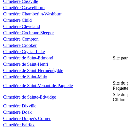
Cimetière Cassville
Cimetière Caswellboro
Cimetière Chamberlin-Washburn
Cimetière Child
Cimetière Cleveland
Cimetière Cochrane Sleeper
Cimetière Compton
Cimetière Crooker
Cimetière Crystal Lake
Cimetière de Saint-Edmond
Site pat
Cimetière de Saint-Henri
Cimetière de Saint-Herménégilde
Cimetière de Saint-Malo
Site du 
Cimetière de Saint-Venant-de-Paquette
Paquett
Site du 
Cimetière de Sainte-Edwidge
Clifton
Cimetière Dixville
Cimetière Doak
Cimetière Draper's Corner
Cimetière Fairfax