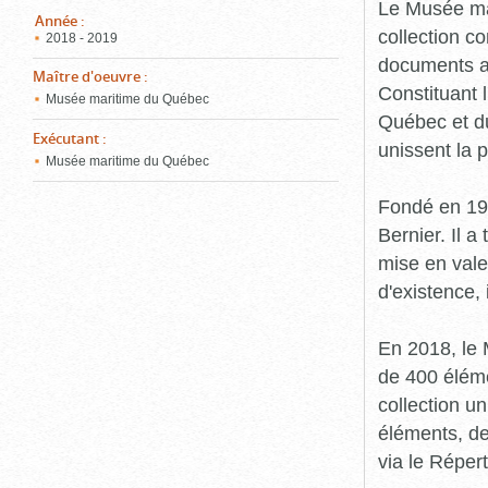
pou
Le Musée ma
ferm
Année
:
collection c
2018 - 2019
documents an
Maître d'oeuvre
:
Constituant 
Musée maritime du Québec
Québec et du
Exécutant
:
unissent la 
Musée maritime du Québec
Fondé en 19
Bernier. Il a
mise en vale
d'existence,
En 2018, le
de 400 éléme
collection u
éléments, de
via le Réper