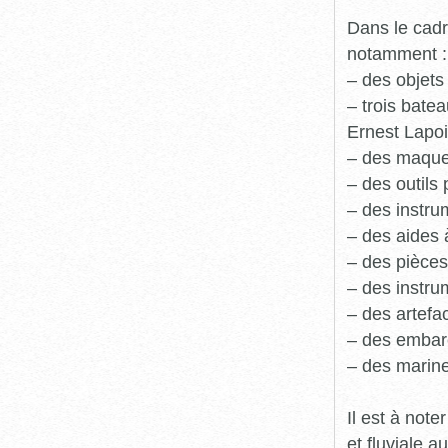
Dans le cadr
notamment :
– des objets
– trois batea
Ernest Lapoi
– des maque
– des outils 
– des instru
– des aides 
– des pièces
– des instru
– des artefa
– des embarc
– des marine
Il est à not
et fluviale 