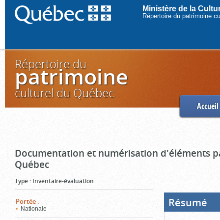
Ministère de la Cult
Répertoire du patrimoine c
Répertoire du
patrimoine
culturel du Québec
Accueil
Documentation et numérisation d'éléments pa
Québec
Type
:
Inventaire-évaluation
Résumé
(Boi
Portée
:
ouve
Nationale
cliq