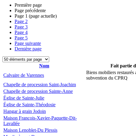
Première page
Page précédente
Page
1
(page actuelle)
Page
2
Page
3
Page
4
Page
5
Page suivante
Dernière page
Nom
Fait partie 
Biens mobiliers restaurés
Calvaire de Varennes
subvention du CPRQ
Chapelle de procession Saint-Joachim
Chapelle de procession Sainte-Anne
Église de Sainte-Julie
Église de Sainte-Théodosie
Hangar à grain Jodoin
Maison François-Xavier-Paquette-Dit-
Lavallée
Maison Lenoblet-Du Plessis