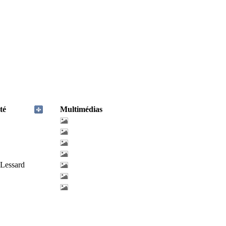
té
Multimédias
-Lessard