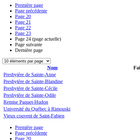
Première page
Page précédente
Page
20
Page
21
Page
22
Page
23
Page
24
(page actuelle)
Page suivante
Dernière page
Nom
Fai
Presbytère de Sainte-Anne
Presbytère de Sainte-Blandine
Presbytère de Sainte-Cécile
Presbytère de Sainte-Odile
Remise Paquet-Hudon
Université du Québec à Rimouski
Vieux couvent de Saint-Fabien
Première page
Page précédente
Page
20