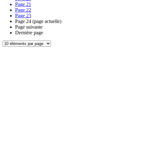
Page
21
Page
22
Page
23
Page
24
(page actuelle)
Page suivante
Dernière page