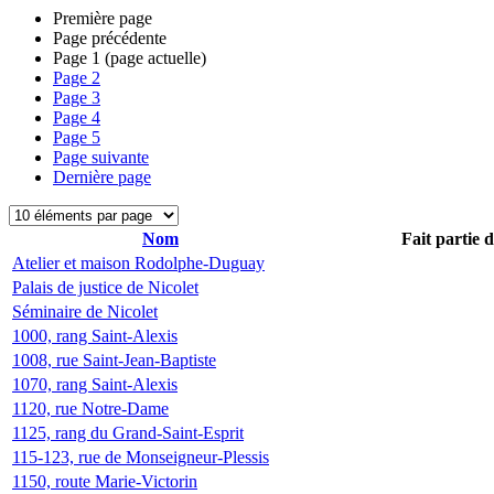
Première page
Page précédente
Page
1
(page actuelle)
Page
2
Page
3
Page
4
Page
5
Page suivante
Dernière page
Nom
Fait partie 
Atelier et maison Rodolphe-Duguay
Palais de justice de Nicolet
Séminaire de Nicolet
1000, rang Saint-Alexis
1008, rue Saint-Jean-Baptiste
1070, rang Saint-Alexis
1120, rue Notre-Dame
1125, rang du Grand-Saint-Esprit
115-123, rue de Monseigneur-Plessis
1150, route Marie-Victorin