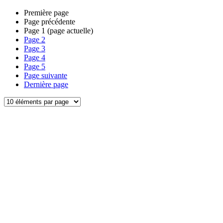
Première page
Page précédente
Page
1
(page actuelle)
Page
2
Page
3
Page
4
Page
5
Page suivante
Dernière page